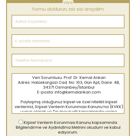
veya
formu doldurun, biz sizi arayalım
Adınız
Soyadınız
E-
posta
adresiniz
Telefon
Numaranız
Veri Sorumlusu: Prof. Dr. Kemal Arıkan
Adres: Halaskargazi Cad. No: 103, Gün Apt, Daire: 4B,
34371 Osmanbey/İstanbul
E-posta: info@kemalarikan.com
Paylaşmış olduğunuz kişisel ve özel nitelikli kişisel
verileriniz, Kişisel Verilerin Korunması Kanunu’na (KVKK)
uygun olarak ve Tıp mevzuatı kapsamında yerine
getirmiş olduğumuz hizmet ve faaliyet amaçlarımız ile
bağlantılı, sınırlı ve ölçülü olarak işlenmektedir.
Kişisel Verilerin Korunması Kanunu kapsamında
Danışanlarımız için hazırlanan Danışan KVKK aydınlatma
Bilgilendirme ve Aydınlatma Metnini okudum ve kabul
Metnini ayrıca okuyunuz.
ediyorum.