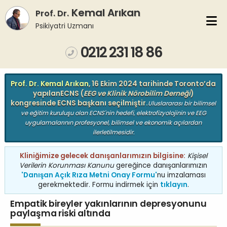
Kemal Arıkan
Prof. Dr.
Psikiyatri Uzmanı
0212 231 18 86
VIZYON
KLINIĞIMIZ
Prof. Dr. Kemal Arıkan
, 16 Ekim 2024 tarihinde Toronto’da
yapılan
ECNS (
EEG ve Klinik Nörobilim Derneği
)
ÖZGEÇMIŞ
YAYINLAR
kongresinde ECNS başkanı seçilmiştir.
Uluslararası bir bilimsel
ve eğitim kuruluşu olan ECNS'nin hedefi, elektrofizyolojinin ve EEG
uygulamalarının profesyonel, bilimsel ve ekonomik açılardan
KITAPLAR
MAKALELER
ilerletilmesidir.
VIDEOLAR
KVKK
Kliniğimize gelecek danışanlarımızın bilgisine:
Kişisel
Verilerin Korunması Kanunu
gereğince danışanlarımızın
İLETIŞIM
'Danışan Açık Rıza Metni Onay Formu'
nu imzalaması
gerekmektedir. Formu indirmek için
tıklayın
.
Empatik bireyler yakınlarının depresyonunu
paylaşma riski altında