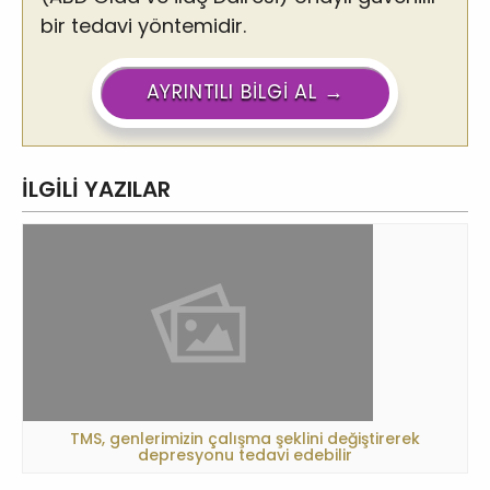
bir tedavi yöntemidir.
AYRINTILI BILGI AL →
İLGILI YAZILAR
TMS, genlerimizin çalışma şeklini değiştirerek
depresyonu tedavi edebilir